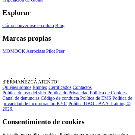
Explorar
Cómo convertirse en piloto
Blog
Marcas propias
MOMOOK
Aeroclass
Pilot Peer
¡PERMANEZCA ATENTO!
Quiénes somos
Empleo
Certificados
Contactos
Política de uso del sitio
Política de Privacidad
Política de Cookies
Canal de denuncias
Código de conducta
Política de EMS
Política de
privacidad de incorporación KYC
Política UBO - BAA Training ©
2026.
Consentimiento de cookies
Este sitio web utiliza cookies. Puede expresar su preferencia sobre