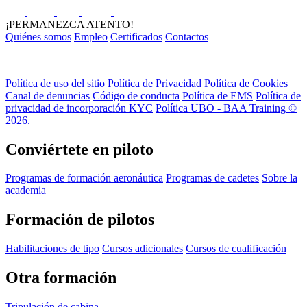
¡PERMANEZCA ATENTO!
Quiénes somos
Empleo
Certificados
Contactos
Política de uso del sitio
Política de Privacidad
Política de Cookies
Canal de denuncias
Código de conducta
Política de EMS
Política de
privacidad de incorporación KYC
Política UBO - BAA Training ©
2026.
Conviértete en piloto
Programas de formación aeronáutica
Programas de cadetes
Sobre la
academia
Formación de pilotos
Habilitaciones de tipo
Cursos adicionales
Cursos de cualificación
Otra formación
Tripulación de cabina