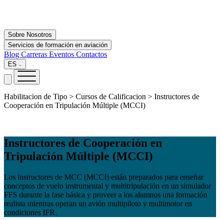
Sobre Nosotros
Servicios de formación en aviación
Blog
Carreras
Eventos
Contactos
ES
Habilitacion de Tipo > Cursos de Calificacion > Instructores de
Cooperación en Tripulación Múltiple (MCCI)
Instructores de Cooperación en
Tripulación Múltiple (MCCI)
Los instructores de MCC (MCCI) están preparados para enseñar
conceptos de vuelo instrumental y multitripulación en un simulador
FFS durante la fase básica y proveer a los alumnos una formación
realista mientras operan un avión multipiloto y multimotor en
condiciones IFR.