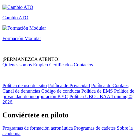
Cambio ATO
Formación Modular
¡PERMANEZCA ATENTO!
Quiénes somos
Empleo
Certificados
Contactos
Política de uso del sitio
Política de Privacidad
Política de Cookies
Canal de denuncias
Código de conducta
Política de EMS
Política de
privacidad de incorporación KYC
Política UBO - BAA Training ©
2026.
Conviértete en piloto
Programas de formación aeronáutica
Programas de cadetes
Sobre la
academia