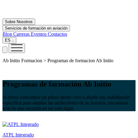
Sobre Nosotros
Servicios de formación en aviación
Blog
Carreras
Eventos
Contactos
ES
Ab Initio Formacion > Programas de formacion Ab Initio
Programas de formación Ab Initio
Si desea convertirse en piloto desde cero o añadir una habilitación
específica para ampliar las atribuciones de su licencia, encontrará
todo lo que necesita en un solo lugar.
ATPL Integrado