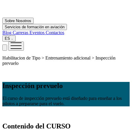
Sobre Nosotros
Servicios de formación en aviación
Blog
Carreras
Eventos
Contactos
ES
Habilitacion de Tipo > Entrenamiento adicional > Inspección
prevuelo
Inspección prevuelo
El curso de inspección prevuelo está diseñado para enseñar a los
pilotos a prepararse para el vuelo.
Contenido
del CURSO