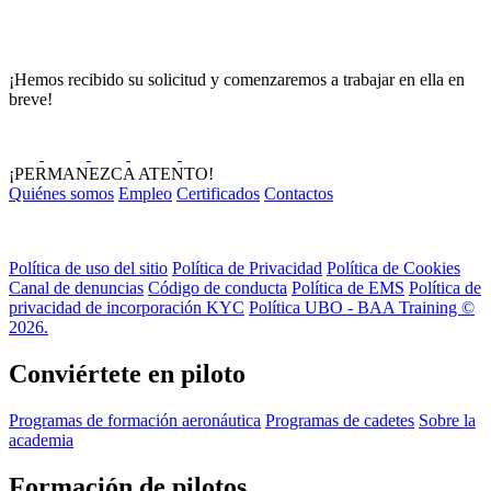
¡Hemos recibido su solicitud y comenzaremos a trabajar en ella en
breve!
¡PERMANEZCA ATENTO!
Quiénes somos
Empleo
Certificados
Contactos
Política de uso del sitio
Política de Privacidad
Política de Cookies
Canal de denuncias
Código de conducta
Política de EMS
Política de
privacidad de incorporación KYC
Política UBO - BAA Training ©
2026.
Conviértete en piloto
Programas de formación aeronáutica
Programas de cadetes
Sobre la
academia
Formación de pilotos