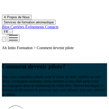
A Propos de Nous
Services de formation aéronautique
Blog
Carrières
Événements
Contacts
FR
Ab Initio Formation > Comment devenir pilote
Comment devenir pilote?
Que vous souhaitiez piloter pour le loisir ou faire carrière au sein
d'une compagnie aérienne, nous sommes à vos côtés pour vous
accompagner dans la réalisation de votre rêve. Suivez les étapes ci-
dessous et découvrez le parcours qui vous mènera vers une carrière
de pilote.