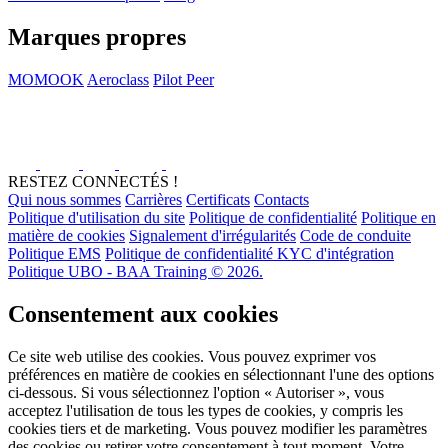
Marques propres
MOMOOK
Aeroclass
Pilot Peer
RESTEZ CONNECTÉS !
Qui nous sommes
Carrières
Certificats
Contacts
Politique d'utilisation du site
Politique de confidentialité
Politique en
matière de cookies
Signalement d'irrégularités
Code de conduite
Politique EMS
Politique de confidentialité KYC d'intégration
Politique UBO - BAA Training © 2026.
Consentement aux cookies
Ce site web utilise des cookies. Vous pouvez exprimer vos
préférences en matière de cookies en sélectionnant l'une des options
ci-dessous. Si vous sélectionnez l'option « Autoriser », vous
acceptez l'utilisation de tous les types de cookies, y compris les
cookies tiers et de marketing. Vous pouvez modifier les paramètres
des cookies ou retirer votre consentement à tout moment. Votre