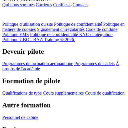
Qui nous sommes
Carrières
Certificats
Contacts
Politique d'utilisation du site
Politique de confidentialité
Politique en
matière de cookies
Signalement d'irrégularités
Code de conduite
Politique EMS
Politique de confidentialité KYC d'intégration
Politique UBO - BAA Training © 2026.
Devenir pilote
Programmes de formation aéronautique
Programmes de cadets
À
propos de l'académie
Formation de pilote
Qualifications de type
Cours supplémentaires
Cours de qualification
Autre formation
Personnel de cabine