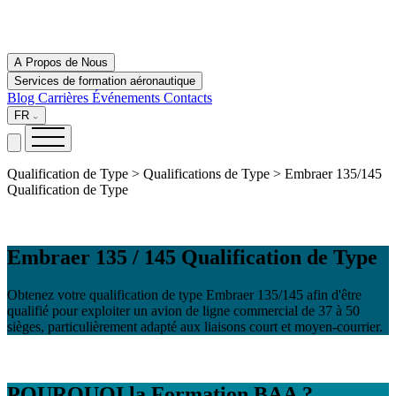
A Propos de Nous
Services de formation aéronautique
Blog
Carrières
Événements
Contacts
FR
Qualification de Type > Qualifications de Type > Embraer 135/145
Qualification de Type
Embraer 135 / 145 Qualification de Type
Obtenez votre qualification de type Embraer 135/145 afin d'être
qualifié pour exploiter un avion de ligne commercial de 37 à 50
sièges, particulièrement adapté aux liaisons court et moyen-courrier.
POURQUOI
la Formation BAA ?