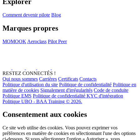
Explorer
Comment devenir pilote
Blog
Marques propres
MOMOOK
Aeroclass
Pilot Peer
RESTEZ CONNECTÉS !
Qui nous sommes
Carrières
Certificats
Contacts
Politique d'utilisation du site
Politique de confidentialité
Politique en
matière de cookies
Signalement d'irrégularités
Code de conduite
Politique EMS
Politique de confidentialité KYC d'intégration
Politique UBO - BAA Training © 2026.
Consentement aux cookies
Ce site web utilise des cookies. Vous pouvez exprimer vos
préférences en matière de cookies en sélectionnant l'une des options
ci-dessous. Si vous sélectionnez l'option « Autoriser », vous