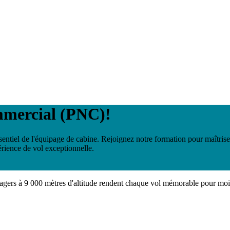
mmercial (PNC)!
iel de l'équipage de cabine. Rejoignez notre formation pour maîtriser 
érience de vol exceptionnelle.
assagers à 9 000 mètres d'altitude rendent chaque vol mémorable pour moi