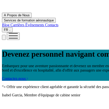
A Propos de Nous
Services de formation aéronautique
Blog
Carrières
Événements
Contacts
FR
Devenez personnel navigant co
Embarquez pour une aventure passionnante et devenez un membre essent
bord et d'excellence en hospitalité, afin d'offrir aux passagers une exp
Contactez-nous
“« Offrir une expérience client agréable et garantir la sécurité des p
Isabel Garcia, Membre d'équipage de cabine senior