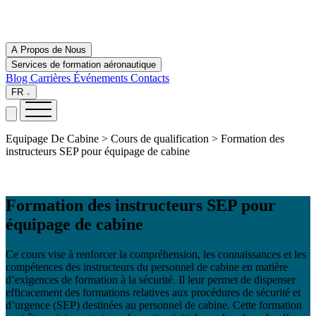
A Propos de Nous
Services de formation aéronautique
Blog
Carrières
Événements
Contacts
FR
Equipage De Cabine > Cours de qualification > Formation des
instructeurs SEP pour équipage de cabine
Formation des instructeurs SEP pour
équipage de cabine
Ce cours vise à renforcer la compréhension, les connaissances et les
compétences des instructeurs du personnel de cabine en matière
d’exigences de formation à la sécurité. Il leur permet de dispenser
efficacement des formations relatives aux procédures de sécurité et
d’urgence (SEP) destinées au personnel de cabine. Cette formation