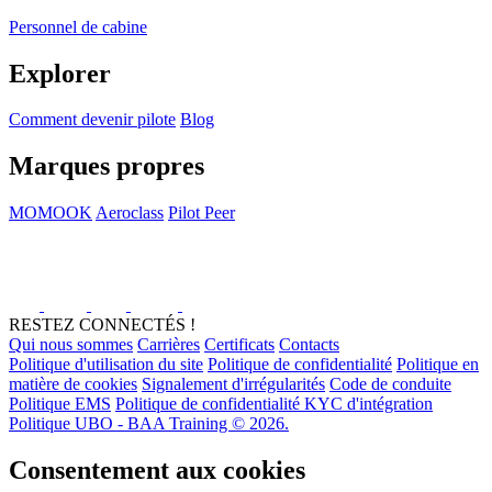
Personnel de cabine
Explorer
Comment devenir pilote
Blog
Marques propres
MOMOOK
Aeroclass
Pilot Peer
RESTEZ CONNECTÉS !
Qui nous sommes
Carrières
Certificats
Contacts
Politique d'utilisation du site
Politique de confidentialité
Politique en
matière de cookies
Signalement d'irrégularités
Code de conduite
Politique EMS
Politique de confidentialité KYC d'intégration
Politique UBO - BAA Training © 2026.
Consentement aux cookies