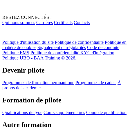
RESTEZ CONNECTÉS !
Qui nous sommes
Carrières
Certificats
Contacts
Politique d'utilisation du site
Politique de confidentialité
Politique en
matière de cookies
Signalement d'irrégularités
Code de conduite
Politique EMS
Politique de confidentialité KYC d'intégration
Politique UBO - BAA Training © 2026.
Devenir pilote
Programmes de formation aéronautique
Programmes de cadets
À
propos de l'académie
Formation de pilote
Qualifications de type
Cours supplémentaires
Cours de qualification
Autre formation