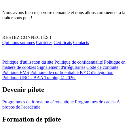
Nous avons bien reçu votre demande et nous allons commencer à la
traiter sous peu !
RESTEZ CONNECTÉS !
Qui nous sommes
Carrières
Certificats
Contacts
Politique d'utilisation du site
Politique de confidentialité
Politique en
matière de cookies
Signalement d'irrégularités
Code de conduite
Politique EMS
Politique de confidentialité KYC d'intégration
Politique UBO - BAA Training © 2026.
Devenir pilote
Programmes de formation aéronautique
Programmes de cadets
À
propos de l'académie
Formation de pilote