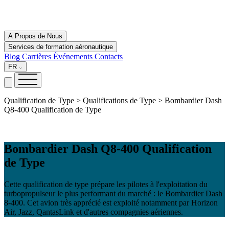
A Propos de Nous
Services de formation aéronautique
Blog
Carrières
Événements
Contacts
FR
Qualification de Type > Qualifications de Type > Bombardier Dash
Q8-400 Qualification de Type
Bombardier Dash Q8-400 Qualification
de Type
Cette qualification de type prépare les pilotes à l'exploitation du
turbopropulseur le plus performant du marché : le Bombardier Dash
8-400. Cet avion très apprécié est exploité notamment par Horizon
Air, Jazz, QantasLink et d'autres compagnies aériennes.