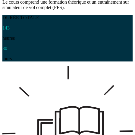
Le cours comprend une formation théorique et un entraînement sur
simulateur de vol complet (FFS).
DURÉE TOTALE :
143
heures
30
jours