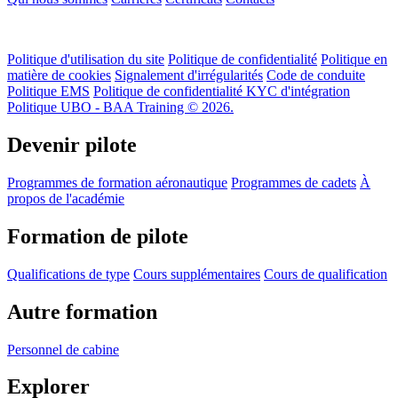
Politique d'utilisation du site
Politique de confidentialité
Politique en
matière de cookies
Signalement d'irrégularités
Code de conduite
Politique EMS
Politique de confidentialité KYC d'intégration
Politique UBO - BAA Training © 2026.
Devenir pilote
Programmes de formation aéronautique
Programmes de cadets
À
propos de l'académie
Formation de pilote
Qualifications de type
Cours supplémentaires
Cours de qualification
Autre formation
Personnel de cabine
Explorer