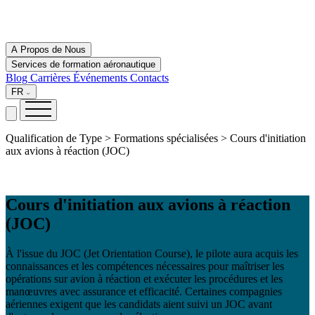
A Propos de Nous
Services de formation aéronautique
Blog
Carrières
Événements
Contacts
FR
Qualification de Type > Formations spécialisées > Cours d'initiation
aux avions à réaction (JOC)
Cours d'initiation aux avions à réaction
(JOC)
À l'issue du JOC (Jet Orientation Course), le pilote aura acquis les
connaissances et les compétences nécessaires pour maîtriser les
opérations sur avion à réaction et exécuter les procédures et les
manœuvres avec assurance et efficacité. Certaines compagnies
aériennes exigent que les candidats aient suivi un JOC avant