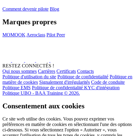
Comment devenir pilote
Blog
Marques propres
MOMOOK
Aeroclass
Pilot Peer
RESTEZ CONNECTÉS !
Qui nous sommes
Carrières
Certificats
Contacts
Politique d'utilisation du site
Politique de confidentialité
Politique en
matière de cookies
Signalement d'irrégularités
Code de conduite
Politique EMS
Politique de confidentialité KYC d'intégration
Politique UBO - BAA Training © 2026.
Consentement aux cookies
Ce site web utilise des cookies. Vous pouvez exprimer vos
préférences en matière de cookies en sélectionnant l'une des options
ci-dessous. Si vous sélectionnez l'option « Autoriser », vous
acceptez l'utilisation de tous les types de cookies, y compris les