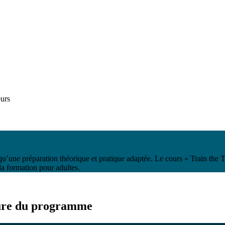
urs
u’une préparation théorique et pratique adaptée. Le cours « Train the T
la formation pour adultes.
ure du programme