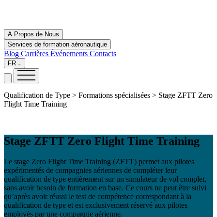
A Propos de Nous
Services de formation aéronautique
Blog
Carrières
Événements
Contacts
FR
Qualification de Type > Formations spécialisées > Stage ZFTT Zero
Flight Time Training
Stage ZFTT Zero Flight Time Training
Le stage Zero Flight Time Training (ZFTT) permet aux pilotes
expérimentés de compagnies aériennes de compléter leur
qualification de type entièrement sur un simulateur de vol complet,
sans avoir besoin de formation en base. Ce cours ne peut être suivi
qu’après avoir réussi le test de compétence correspondant à la
qualification de type et est exclusivement réservé aux pilotes
employés par une compagnie aérienne.