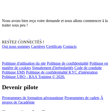
Nous avons bien reçu votre demande et nous allons commencer à la
traiter sous peu !
RESTEZ CONNECTÉS !
Qui nous sommes
Carrières
Certificats
Contacts
Politique d'utilisation du site
Politique de confidentialité
Politique en
matière de cookies
Signalement d'irrégularités
Code de conduite
Politique EMS
Politique de confidentialité KYC d'intégration
Politique UBO - BAA Training © 2026.
Devenir pilote
Programmes de formation aéronautique
Programmes de cadets
À
propos de l'académie