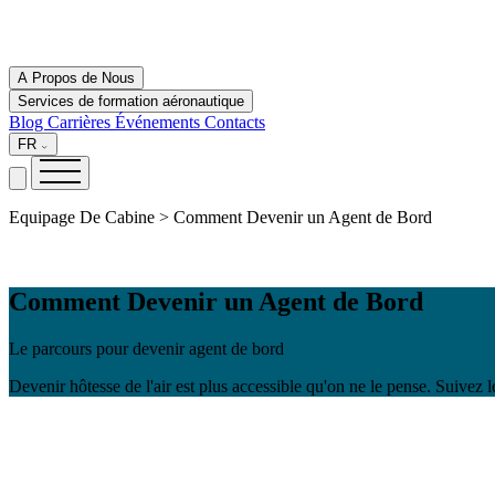
A Propos de Nous
Services de formation aéronautique
Blog
Carrières
Événements
Contacts
FR
Equipage De Cabine > Comment Devenir un Agent de Bord
Comment Devenir un Agent de Bord
Le parcours pour devenir agent de bord
Devenir hôtesse de l'air est plus accessible qu'on ne le pense. Suivez 