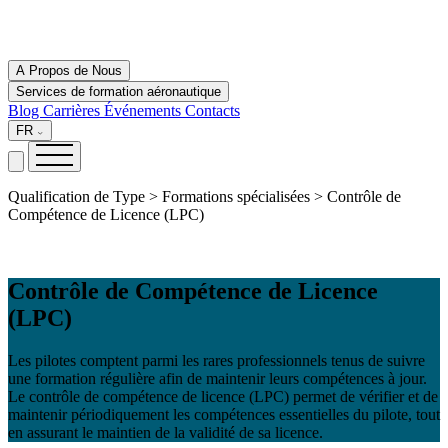
A Propos de Nous
Services de formation aéronautique
Blog
Carrières
Événements
Contacts
FR
Qualification de Type > Formations spécialisées > Contrôle de
Compétence de Licence (LPC)
Contrôle de Compétence de Licence
(LPC)
Les pilotes comptent parmi les rares professionnels tenus de suivre
une formation régulière afin de maintenir leurs compétences à jour.
Le contrôle de compétence de licence (LPC) permet de vérifier et de
maintenir périodiquement les compétences essentielles du pilote, tout
en assurant le maintien de la validité de sa licence.