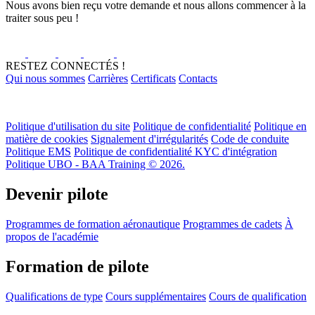
Nous avons bien reçu votre demande et nous allons commencer à la
traiter sous peu !
RESTEZ CONNECTÉS !
Qui nous sommes
Carrières
Certificats
Contacts
Politique d'utilisation du site
Politique de confidentialité
Politique en
matière de cookies
Signalement d'irrégularités
Code de conduite
Politique EMS
Politique de confidentialité KYC d'intégration
Politique UBO - BAA Training © 2026.
Devenir pilote
Programmes de formation aéronautique
Programmes de cadets
À
propos de l'académie
Formation de pilote
Qualifications de type
Cours supplémentaires
Cours de qualification