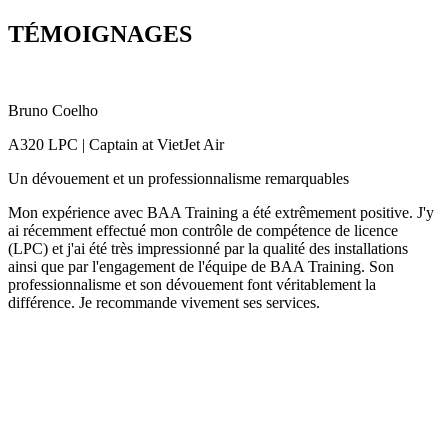
TÉMOIGNAGES
Bruno Coelho
C
A320 LPC | Captain at VietJet Air
A
Un dévouement et un professionnalisme remarquables
D
o
Mon expérience avec BAA Training a été extrêmement positive. J'y
ai récemment effectué mon contrôle de compétence de licence
J
(LPC) et j'ai été très impressionné par la qualité des installations
J
ainsi que par l'engagement de l'équipe de BAA Training. Son
r
professionnalisme et son dévouement font véritablement la
d
différence. Je recommande vivement ses services.
d
s
et
a
i
d
d
l
e
A