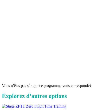
e
l
p
v
d
a
m
s
J
c
c
s
E
S
n
Vous n’êtes pas sûr que ce programme vous corresponde?
Explorez d’autres options