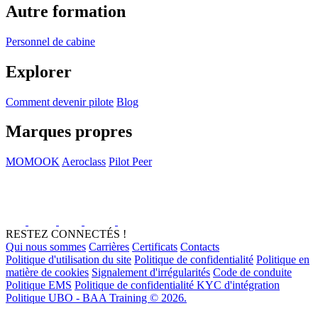
Autre formation
Personnel de cabine
Explorer
Comment devenir pilote
Blog
Marques propres
MOMOOK
Aeroclass
Pilot Peer
RESTEZ CONNECTÉS !
Qui nous sommes
Carrières
Certificats
Contacts
Politique d'utilisation du site
Politique de confidentialité
Politique en
matière de cookies
Signalement d'irrégularités
Code de conduite
Politique EMS
Politique de confidentialité KYC d'intégration
Politique UBO - BAA Training © 2026.