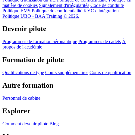
matière de cookies
Signalement d'irrégularités
Code de conduite
Politique EMS
Politique de confidentialité KYC d'intégration
Politique UBO - BAA Training © 2026.
Devenir pilote
Programmes de formation aéronautique
Programmes de cadets
À
propos de l'académie
Formation de pilote
Qualifications de type
Cours supplémentaires
Cours de qualification
Autre formation
Personnel de cabine
Explorer
Comment devenir pilote
Blog